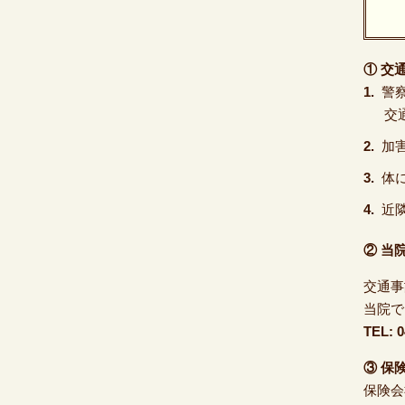
① 交
警
交
加
体
近
② 当
交通事
当院で
TEL: 0
③ 保
保険会