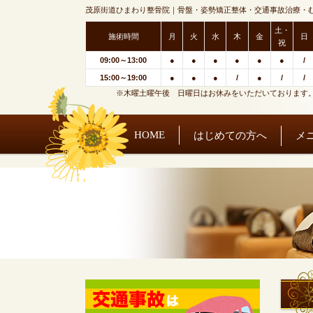
茂原街道ひまわり整骨院｜骨盤・姿勢矯正整体・交通事故治療・
土・
施術時間
月
火
水
木
金
日
祝
09:00～13:00
●
●
●
●
●
●
/
15:00～19:00
●
●
●
/
●
/
/
※木曜土曜午後 日曜日はお休みをいただいております
HOME
はじめての方へ
メ