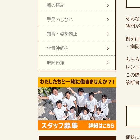
膝の痛み
そんな
手足のしびれ
時間が
猫背・姿勢矯正
例えば
・病院
坐骨神経痛
もちろ
股関節痛
レント
この際
診断書
症状に