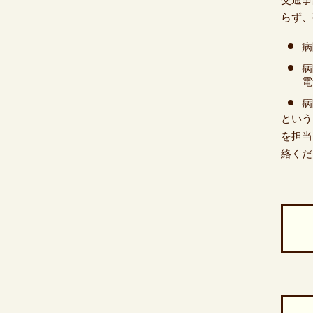
らず、
病
病
電
病
という
を担当
絡くだ