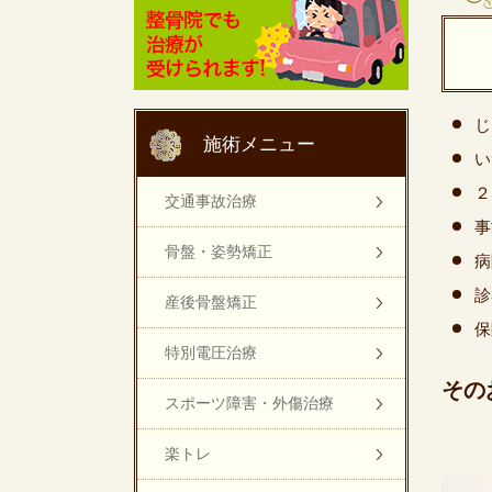
じ
施術メニュー
い
２
交通事故治療
事
骨盤・姿勢矯正
病
診
産後骨盤矯正
保
特別電圧治療
その
スポーツ障害・外傷治療
楽トレ