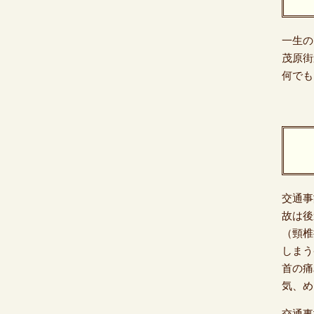
一生の
茂原街
何でも
交通事
故は後
（頸椎
しまう
首の痛
気、め
交通事