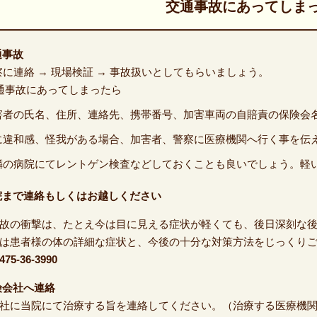
交通事故にあってしま
通事故
察に連絡 → 現場検証 → 事故扱いとしてもらいましょう。
通事故にあってしまったら
害者の氏名、住所、連絡先、携帯番号、加害車両の自賠責の保険会
に違和感、怪我がある場合、加害者、警察に医療機関へ行く事を伝
隣の病院にてレントゲン検査などしておくことも良いでしょう。軽
院まで連絡もしくはお越しください
故の衝撃は、たとえ今は目に見える症状が軽くても、後日深刻な
は患者様の体の詳細な症状と、今後の十分な対策方法をじっくり
475-36-3990
険会社へ連絡
社に当院にて治療する旨を連絡してください。（治療する医療機