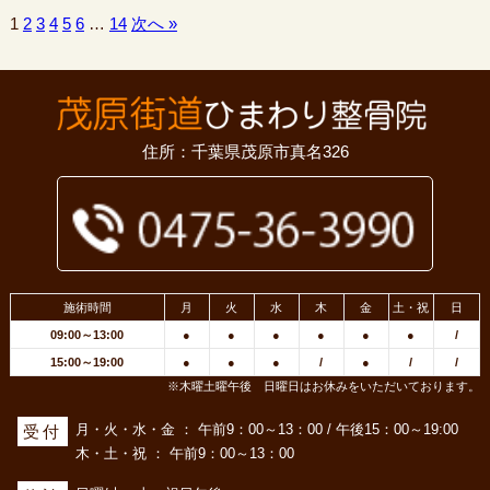
1
2
3
4
5
6
…
14
次へ »
住所：千葉県茂原市真名326
施術時間
月
火
水
木
金
土・祝
日
09:00～13:00
●
●
●
●
●
●
/
15:00～19:00
●
●
●
/
●
/
/
※木曜土曜午後 日曜日はお休みをいただいております。
月・火・水・金 ： 午前9：00～13：00 / 午後15：00～19:00
受付
木・土・祝 ： 午前9：00～13：00