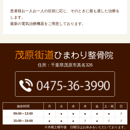
患者様お一人お一人の症状に応じ、そのときに最も適した治療を
します。
最新の電気治療機器をご用意しております。
住所：千葉県茂原市真名326
施術時間
月
火
水
木
金
土・祝
日
09:00～13:00
●
●
●
●
●
●
/
15:00～19:00
●
●
●
/
●
/
/
※木曜土曜午後 日曜日はお休みをいただいております。