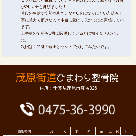
が2センチも伸びました！
普段の生活で姿勢や歩き方などO脚になりにくい方法も丁
寧に教えて頂けたので本当に受けて良かったと実感してい
ます。
上半身の姿勢もO脚に関係しているとは知りませんでし
た。
次回は上半身の矯正とセットで受けてみたいです。
住所：千葉県茂原市真名326
施術時間
月
火
水
木
金
土・祝
日