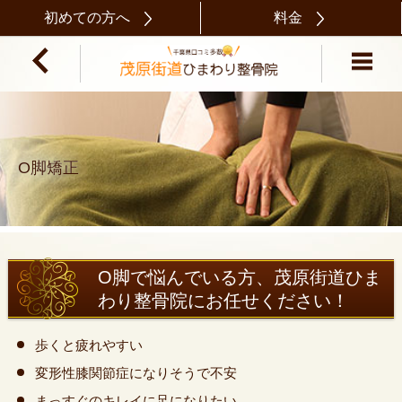
初めての方へ
料金
O脚矯正
O脚で悩んでいる方、茂原街道ひま
わり整骨院にお任せください！
歩くと疲れやすい
変形性膝関節症になりそうで不安
まっすぐのキレイに足になりたい